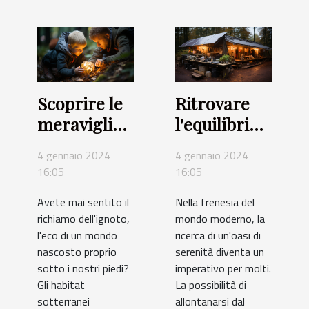
Scoprire le
Ritrovare
meraviglie
l'equilibrio
degli
con un
4 gennaio 2024
4 gennaio 2024
habitat
rifugio off-
16:05
16:05
sotterranei
grid
Avete mai sentito il
Nella frenesia del
richiamo dell'ignoto,
mondo moderno, la
l'eco di un mondo
ricerca di un'oasi di
nascosto proprio
serenità diventa un
sotto i nostri piedi?
imperativo per molti.
Gli habitat
La possibilità di
sotterranei
allontanarsi dal