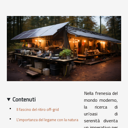
Nella frenesia del
Contenuti
mondo moderno,
la ricerca di
Il fascino del ritiro off-grid
un'oasi di
L'importanza del legame con la natura
serenità diventa
un imperativo per